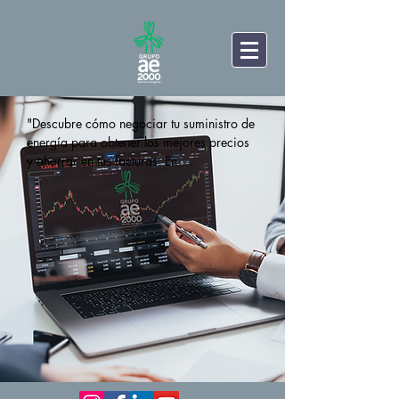
"Descubre cómo negociar tu suministro de 
energía para obtener los mejores precios 
y ahorrar en tus facturas. En 
GRUPOae2000 ofrecemos soluciones de 
eficiencia energética, asesoría en la 
gestión de compras y acceso a los 
mercados para optimizar tu consumo y 
reducir costes."