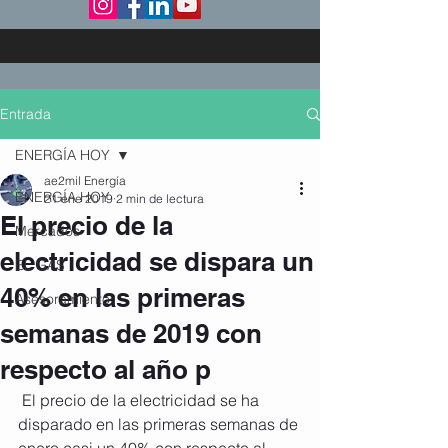
Entrada
ENERGÍA HOY
ae2mil Energía
ENERGÍA HOY
21 ene 2019
2 min de lectura
El precio de la
Mercados
electricidad se dispara un
EL GAS
40% en las primeras
Asesoramiento
semanas de 2019 con
respecto al año p
 El precio de la electricidad se ha 
disparado en las primeras semanas de 