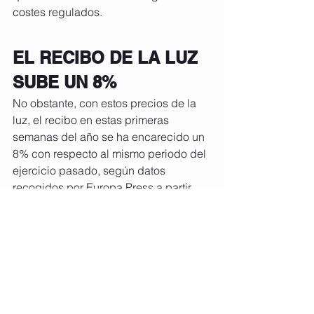
costes regulados.
EL RECIBO DE LA LUZ 
SUBE UN 8%
No obstante, con estos precios de la 
luz, el recibo en estas primeras 
semanas del año se ha encarecido un 
8% con respecto al mismo periodo del 
ejercicio pasado, según datos 
recogidos por Europa Press a partir 
del simulador de la Comisión Nacional 
de los Mercados y la Competencia 
(CNMC).
En concreto, la factura media para un 
consumidor doméstico asciende en 
estos primeros días de enero a casi 26 
euros, frente a los 24 euros de hace un 