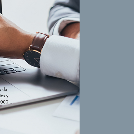
 de 
os y 
2000 
rgética, 
cceso a 
mo y 