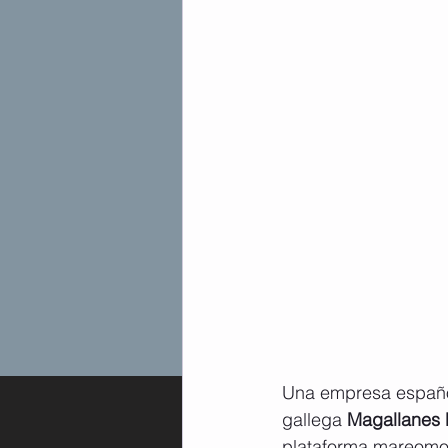
Una empresa española
gallega 
Magallanes
plataforma mareomotr