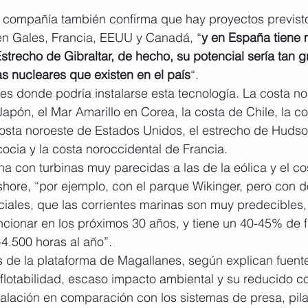
a compañía también confirma que hay proyectos previsto
n Gales, Francia, EEUU y Canadá, “
y en España tiene
Estrecho de Gibraltar, de hecho, su potencial sería tan
s nucleares que existen en el país
“.
s donde podría instalarse esta tecnología. La costa no
Japón, el Mar Amarillo en Corea, la costa de Chile, la co
 costa noroeste de Estados Unidos, el estrecho de Huds
cocia y la costa noroccidental de Francia.
na con turbinas muy parecidas a las de la eólica y el c
fshore, “por ejemplo, con el parque Wikinger, pero con d
ciales, que las corrientes marinas son muy predecibles
cionar en los próximos 30 años, y tiene un 40-45% de fa
-4.500 horas al año”.
s de la plataforma de Magallanes, según explican fuente
flotabilidad, escaso impacto ambiental y su reducido c
alación en comparación con los sistemas de presa, pila