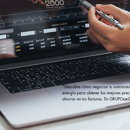
"Descubre cómo negociar tu suministro
energía para obtener los mejores preci
ahorrar en tus facturas. En GRUPOae
ofrecemos soluciones de eficiencia ene
asesoría en la gestión de compras y a
los mercados para optimizar tu consu
reducir costes."