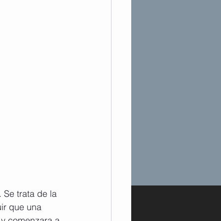
Se trata de la 
ir que una 
o y comenzara a 