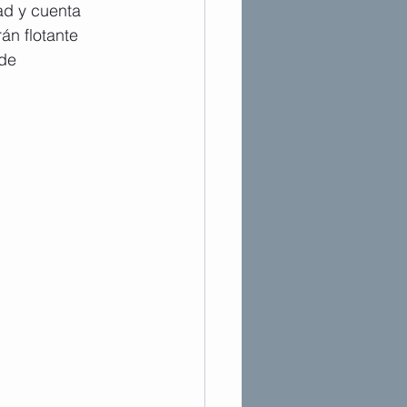
ad y cuenta 
án flotante 
de 