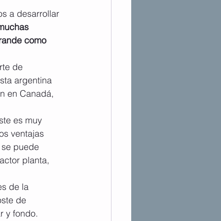
s a desarrollar 
 muchas 
 grande como 
rte de 
sta argentina 
on en Canadá, 
oste es muy 
os ventajas 
, se puede 
ctor planta, 
s de la 
oste de 
r y fondo.