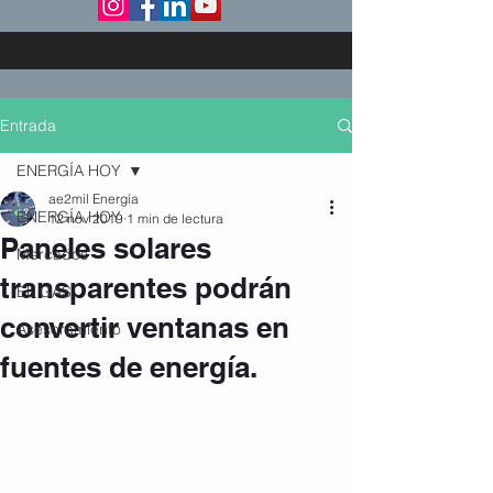
Entrada
ENERGÍA HOY
ae2mil Energía
ENERGÍA HOY
12 nov 2019
1 min de lectura
Paneles solares
Mercados
transparentes podrán
EL GAS
convertir ventanas en
Asesoramiento
fuentes de energía.