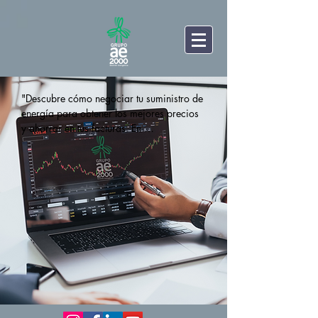
"Descubre cómo negociar tu suministro de 
energía para obtener los mejores precios 
y ahorrar en tus facturas. En 
GRUPOae2000 ofrecemos soluciones de 
eficiencia energética, asesoría en la 
gestión de compras y acceso a los 
mercados para optimizar tu consumo y 
reducir costes."