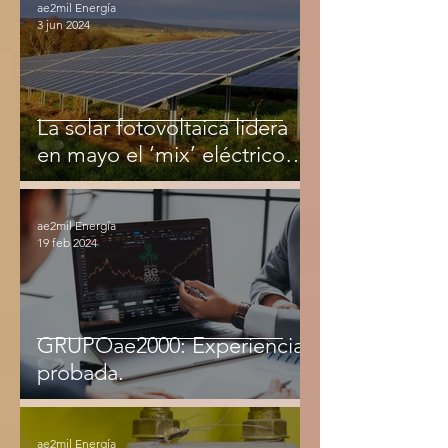
ae2mil Energía
3 jun 2024
La solar fotovoltaica lidera
en mayo el ‘mix’ eléctrico
por primera vez en la
historia, con el 23,8%
ae2mil Energía
19 feb 2024
GRUPOae2000: Experiencia
probada.
ae2mil Energía