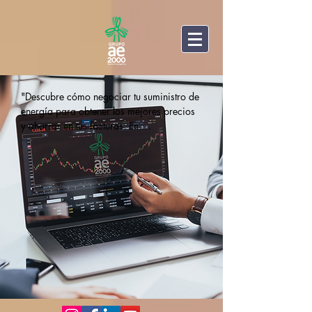
"Descubre cómo negociar tu suministro de 
energía para obtener los mejores precios 
y ahorrar en tus facturas. En 
GRUPOae2000 ofrecemos soluciones de 
eficiencia energética, asesoría en la 
gestión de compras y acceso a los 
mercados para optimizar tu consumo y 
reducir costes."