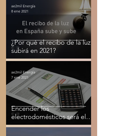
ae2mil Energía
8 ene 2021
¿Por qué el recibo de la luz
subirá en 2021?
ae2mil Energía
7 ene 2021
Encender los
electrodomésticos será el
doble de caro durante el
temporal.